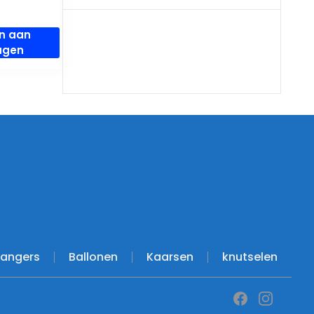
9
n aan
agen
hangers
Ballonen
Kaarsen
knutselen