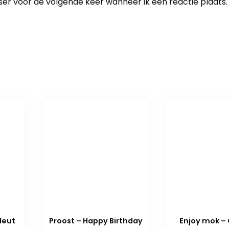
ser voor de volgende keer wanneer ik een reactie plaats.
leut
Proost – Happy Birthday
Enjoy mok – 