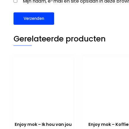
Mijn naam, e-mail en site opslaan in deze brow
Gerelateerde producten
Enjoy mok – Ik hou van jou
Enjoy mok – Koffie