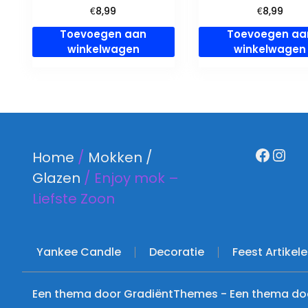
€
€
8,99
8,99
Toevoegen aan
Toevoegen aa
winkelwagen
winkelwagen
Faceb
Ins
Home
/
Mokken /
Glazen
/ Enjoy mok –
Liefste Zoon
Yankee Candle
Decoratie
Feest Artikel
Een thema door GradiëntThemes - Een thema do