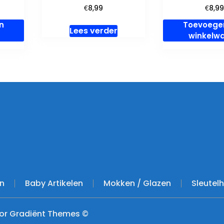
€
€
8,99
8,9
n
Toevoege
Lees verder
winkelw
ook
tagram
en
Baby Artikelen
Mokken / Glazen
Sleutel
or Gradiënt Themes ©