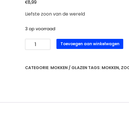
€
8,99
Liefste zoon van de wereld
3 op voorraad
Enjoy
Toevoegen aan winkelwagen
mok
-
Liefste
CATEGORIE:
MOKKEN / GLAZEN
TAGS:
MOKKEN
,
ZO
Zoon
aantal