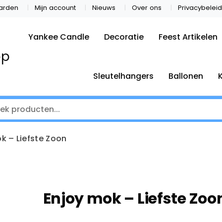
arden
Mijn account
Nieuws
Over ons
Privacybeleid
Yankee Candle
Decoratie
Feest Artikelen
op
Sleutelhangers
Ballonen
k – Liefste Zoon
Enjoy mok – Liefste Zoo