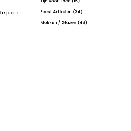
Tijd voor Thee
(15)
Feest Artikelen
(34)
rste papa
Mokken / Glazen
(46)