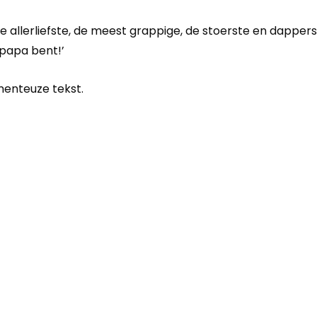
 de allerliefste, de meest grappige, de stoerste en dappe
n papa bent!’
menteuze tekst.